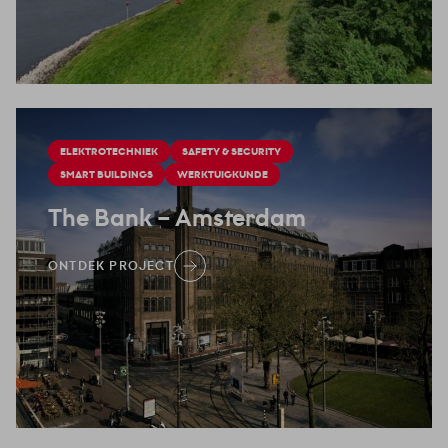
ELEKTROTECHNIEK
SAFETY & SECURITY
SMART BUILDINGS
WERKTUIGKUNDE
The Bank
– Amsterdam
ONTDEK PROJECT