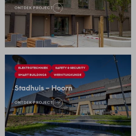
ONTDEK PROJECT
ELEKTROTECHNIEK
SAFETY & SECURITY
SMART BUILDINGS
WERKTUIGKUNDE
Stadhuis
– Hoorn
ONTDEK PROJECT