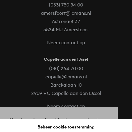
(033) 750 54 00
amersfoort@lomans.nl
Astronaut 32
3824 MJ Amersfoort
Neem contact op
Capelle aan den IJssel
(010) 264 20 00
capelle@lomans.nl
Barckalaan 10
2909 VC Capelle aan den IJssel
Neem contact op
Hard werken, hard lachen, met het hart
Volg ons op
Beheer cookie toestemming
op de juiste plaats. Trots op wat je doet