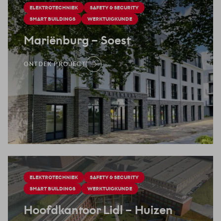
ELEKTROTECHNIEK
SAFETY & SECURITY
SMART BUILDINGS
WERKTUIGKUNDE
Mariënburg
– Soest
ONTDEK PROJECT
ELEKTROTECHNIEK
SAFETY & SECURITY
SMART BUILDINGS
WERKTUIGKUNDE
Hoofdkantoor Lidl
– Huizen