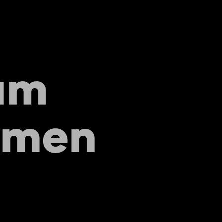
am
emen