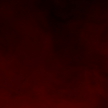
Sma
Beh