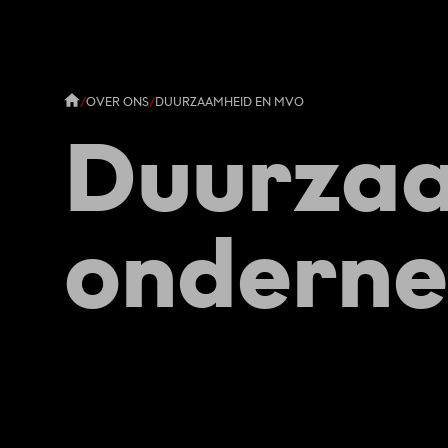
/
OVER ONS
/
DUURZAAMHEID EN MVO
Duurza
ondern