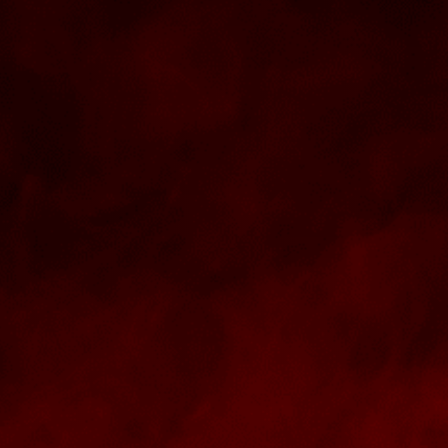
n
ademy