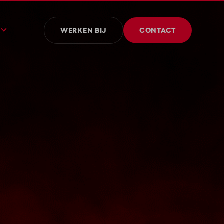
WERKEN BIJ
CONTACT
edenis
id en MVO