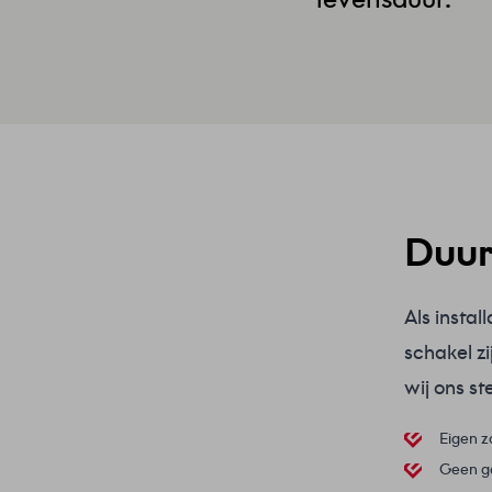
Duur
Als instal
schakel z
wij ons st
Eigen 
Geen g