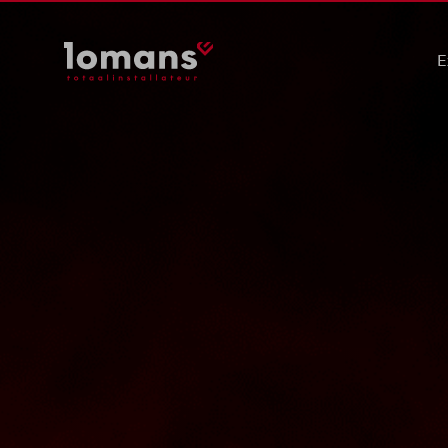
E
Ele
Wer
Saf
Duu
Pre