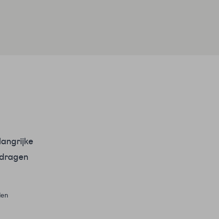
elangrijke
 dragen
den