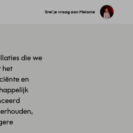
Stel je vraag
aan Melanie
llaties die we
 het
ciënte en
happelijk
nceerd
nderhouden,
gere