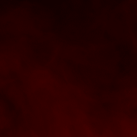
rt buildings
Kernwaarde
eer en onderhoud
Lomans Ac