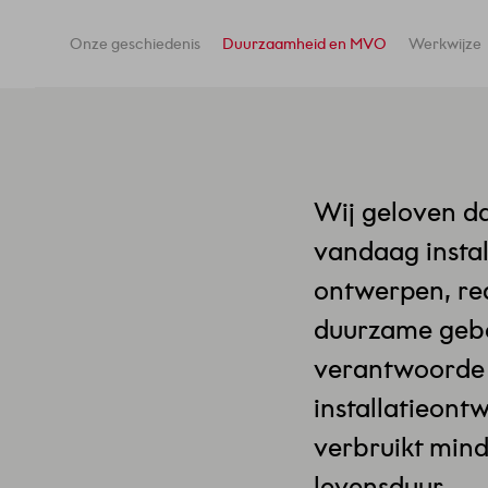
Onze geschiedenis
Duurzaamheid en MVO
Werkwijze
Wij geloven da
vandaag instal
ontwerpen, rea
duurzame gebo
verantwoorde 
installatieont
verbruikt min
levensduur.