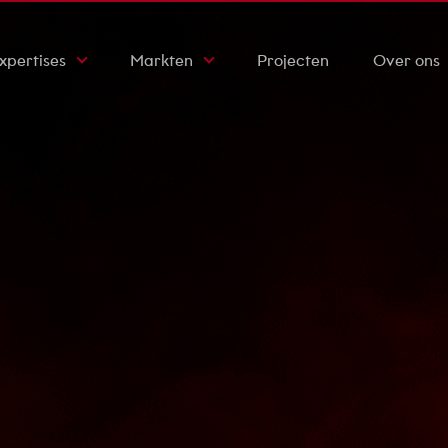
xpertises
Markten
Projecten
Over ons
ktrotechniek
Zorginstellingen
Werkwijze
ktuigbouwkunde
Scholen
Certificaten
ety & Security
Bedrijfsgebouwen
Onze geschi
rzaamheid
Kantoren
Duurzaamhe
fab
Nieuws