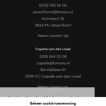
(033) 750 54 00
amersfoort@lomans.nl
Astronaut 32
3824 MJ Amersfoort
Neem contact op
Capelle aan den IJssel
(010) 264 20 00
capelle@lomans.nl
Barckalaan 10
2909 VC Capelle aan den IJssel
Neem contact op
Hard werken, hard lachen, met het hart
Volg ons op
Beheer cookie toestemming
op de juiste plaats. Trots op wat je doet