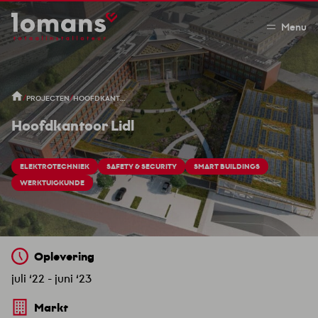
Menu
/
/
PROJECTEN
HOOFDKANTOOR LIDL
Hoofdkantoor Lidl
ELEKTROTECHNIEK
SAFETY & SECURITY
SMART BUILDINGS
WERKTUIGKUNDE
Oplevering
juli ‘22 - juni ‘23
Markt