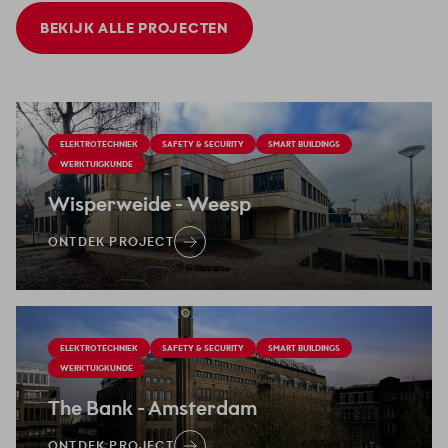
BEKIJK ALLE PROJECTEN
ELEKTROTECHNIEK
SAFETY & SECURITY
SMART BUILDINGS
WERKTUIGKUNDE
Wisperweide
- Weesp
ONTDEK PROJECT
ELEKTROTECHNIEK
SAFETY & SECURITY
SMART BUILDINGS
WERKTUIGKUNDE
The Bank
- Amsterdam
ONTDEK PROJECT