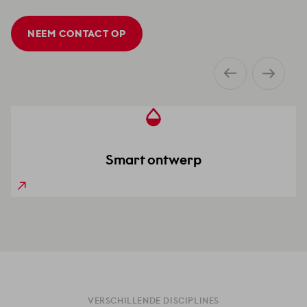
NEEM CONTACT OP
Smart realisatie
Smart ontwerp
Smart beheer
VERSCHILLENDE DISCIPLINES