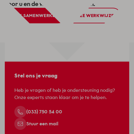
voor u en de wereld om ons heen.
OOK SAMENWERKEN
ONZE WERKWIJZE
Stel ons je vraag
Heb je vragen of heb je ondersteuning nodig?
Onze experts staan klaar om je te helpen.
(033) 750 54 00
Stuur een mail