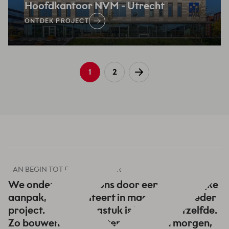
Hoofdkantoor NVM
- Utrecht
ONTDEK PROJECT
1
2
VAN BEGIN TOT EINDGEBRUIKER
We onderscheiden ons door een persoonlijke
aanpak, wat resulteert in maatwerk bij ieder
project. Geen vraagstuk is immers hetzelfde.
Zo bouwen onze klantenteams aan morgen,