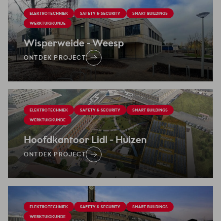
ELEKTROTECHNIEK
SAFETY & SECURITY
SMART BUILDINGS
WERKTUIGKUNDE
Wisperweide
- Weesp
ONTDEK PROJECT
ELEKTROTECHNIEK
SAFETY & SECURITY
SMART BUILDINGS
WERKTUIGKUNDE
Hoofdkantoor Lidl
- Huizen
ONTDEK PROJECT
ELEKTROTECHNIEK
SAFETY & SECURITY
SMART BUILDINGS
WERKTUIGKUNDE