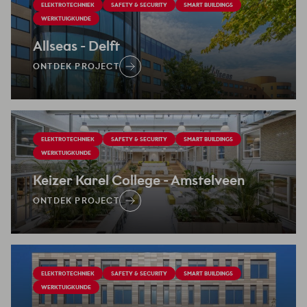
ELEKTROTECHNIEK
SAFETY & SECURITY
SMART BUILDINGS
WERKTUIGKUNDE
Allseas
- Delft
ONTDEK PROJECT
ELEKTROTECHNIEK
SAFETY & SECURITY
SMART BUILDINGS
WERKTUIGKUNDE
Keizer Karel College
- Amstelveen
ONTDEK PROJECT
ELEKTROTECHNIEK
SAFETY & SECURITY
SMART BUILDINGS
WERKTUIGKUNDE