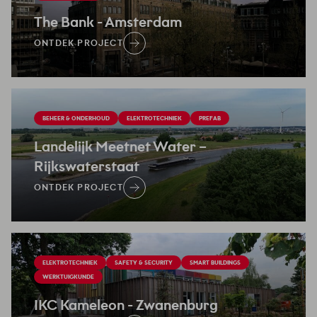
The Bank
- Amsterdam
ONTDEK PROJECT
BEHEER & ONDERHOUD
ELEKTROTECHNIEK
PREFAB
Landelijk Meetnet Water –
Rijkswaterstaat
ONTDEK PROJECT
ELEKTROTECHNIEK
SAFETY & SECURITY
SMART BUILDINGS
WERKTUIGKUNDE
IKC Kameleon
- Zwanenburg