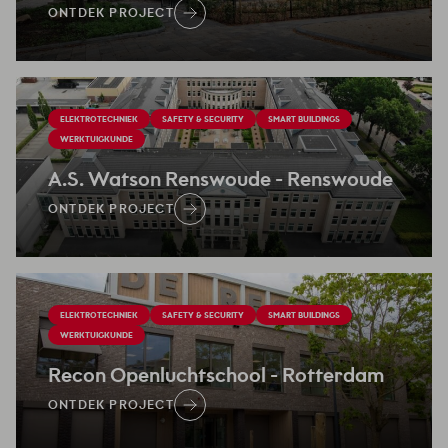
ONTDEK PROJECT
ELEKTROTECHNIEK
SAFETY & SECURITY
SMART BUILDINGS
WERKTUIGKUNDE
A.S. Watson Renswoude
- Renswoude
ONTDEK PROJECT
ELEKTROTECHNIEK
SAFETY & SECURITY
SMART BUILDINGS
WERKTUIGKUNDE
Recon Openluchtschool
- Rotterdam
ONTDEK PROJECT