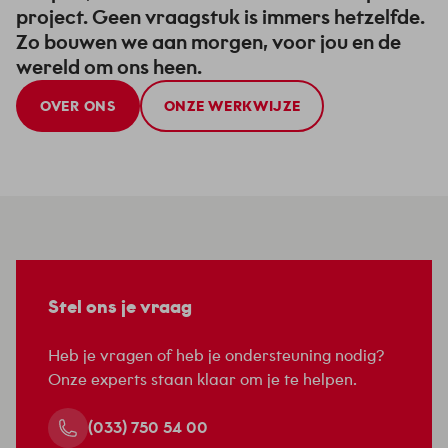
project. Geen vraagstuk is immers hetzelfde.
Zo bouwen we aan morgen, voor jou en de
wereld om ons heen.
OVER ONS
ONZE WERKWIJZE
Stel ons je vraag
Heb je vragen of heb je ondersteuning nodig?
Onze experts staan klaar om je te helpen.
(033) 750 54 00