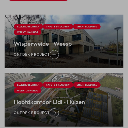
ELEKTROTECHNIEK
SAFETY & SECURITY
SMART BUILDINGS
WERKTUIGKUNDE
Wisperweide
- Weesp
ONTDEK PROJECT
ELEKTROTECHNIEK
SAFETY & SECURITY
SMART BUILDINGS
WERKTUIGKUNDE
Hoofdkantoor Lidl
- Huizen
ONTDEK PROJECT