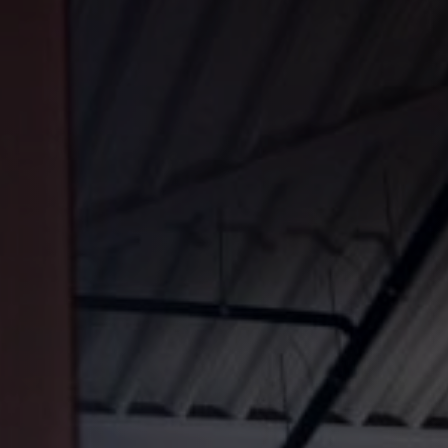
n
ademy