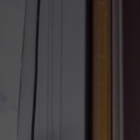
rt buildings
Kernwaarde
eer en onderhoud
Lomans Ac