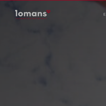
E
Ele
Wer
Saf
Duu
Pre