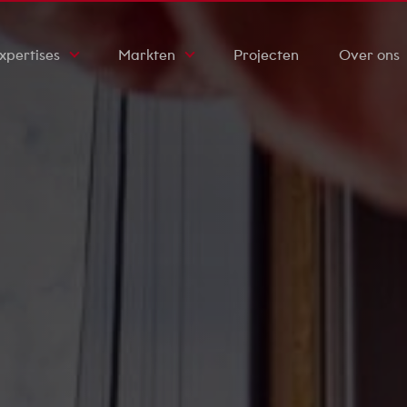
xpertises
Markten
Projecten
Over ons
ktrotechniek
Zorginstellingen
Werkwijze
ktuigbouwkunde
Scholen
Certificaten
ety & Security
Bedrijfsgebouwen
Onze geschi
rzaamheid
Kantoren
Duurzaamhe
fab
Nieuws