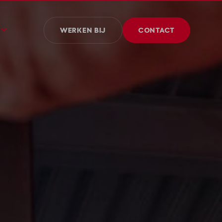
WERKEN BIJ
CONTACT
edenis
id en MVO