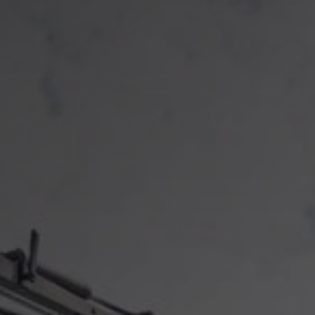
Sma
Beh