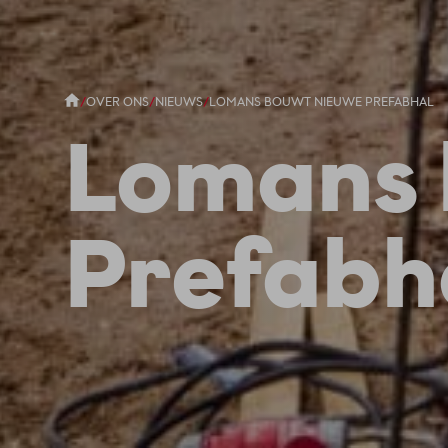
/
OVER ONS
/
NIEUWS
/
LOMANS BOUWT NIEUWE PREFABHAL
Lomans 
Prefabh