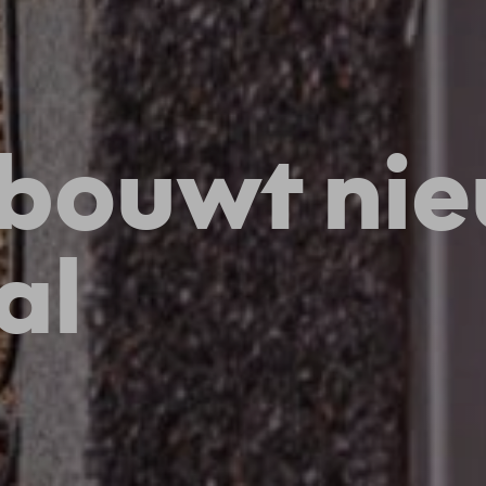
bouwt ni
al