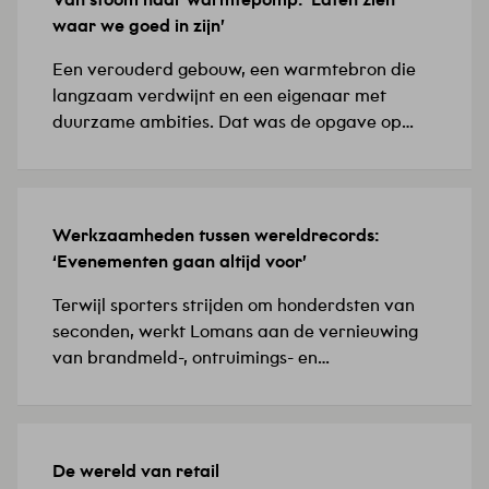
15 JULI 2026
waar we goed in zijn’
Een verouderd gebouw, een warmtebron die
langzaam verdwijnt en een eigenaar met
duurzame ambities. Dat was de opgave op
Biotech Campus Delft, in het Food Innovation
Center (FIC), de thuisbasis van biotech- en
farmaceutische bedrijven. ‘De installaties
waren verouderd en de bestaande
Werkzaamheden tussen wereldrecords:
8 JULI 2026
verwarmingsoplossing vroeg om een
‘Evenementen gaan altijd voor’
toekomstbestendige keuze,’ licht Yunus,
projectleider werktuigbouwkunde, toe. Hij
Terwijl sporters strijden om honderdsten van
doelt…
seconden, werkt Lomans aan de vernieuwing
van brandmeld-, ontruimings- en
sprinklermeldinstallaties in Omnisport
Apeldoorn. ‘De evenementenkalender
verandert continu, waardoor het team
voortdurend moet anticiperen, bijsturen en
De wereld van retail
24 JUNI 2026
opnieuw afstemmen,’ zegt projectleider