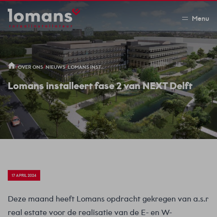
Menu
/
/
/
OVER ONS
NIEUWS
LOMANS INSTALLEERT FASE 2 VAN NEXT DELFT
Lomans installeert fase 2 van NEXT Delft
17 APRIL 2024
Deze maand heeft Lomans opdracht gekregen van a.s.r
real estate voor de realisatie van de E- en W-