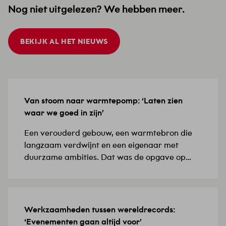
Nog niet uitgelezen? We hebben meer.
BEKIJK AL HET NIEUWS
Van stoom naar warmtepomp: ‘Laten zien
15 JULI 2026
waar we goed in zijn’
Een verouderd gebouw, een warmtebron die
langzaam verdwijnt en een eigenaar met
duurzame ambities. Dat was de opgave op
Biotech Campus Delft, in het Food Innovation
Center (FIC), de thuisbasis van biotech- en
farmaceutische bedrijven. ‘De installaties
waren verouderd en de bestaande
Werkzaamheden tussen wereldrecords:
8 JULI 2026
verwarmingsoplossing vroeg om een
‘Evenementen gaan altijd voor’