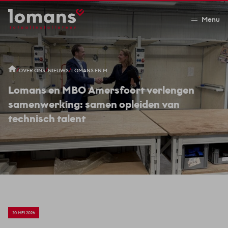
Menu
/
/
/
OVER ONS
NIEUWS
LOMANS EN MBO AMERSFOORT VERLENGEN SAMENWERKING: SAMEN OPLEIDEN VAN TECHNISCH TALENT
Lomans en MBO Amersfoort verlengen
samenwerking: samen opleiden van
technisch talent
20 MEI 2026