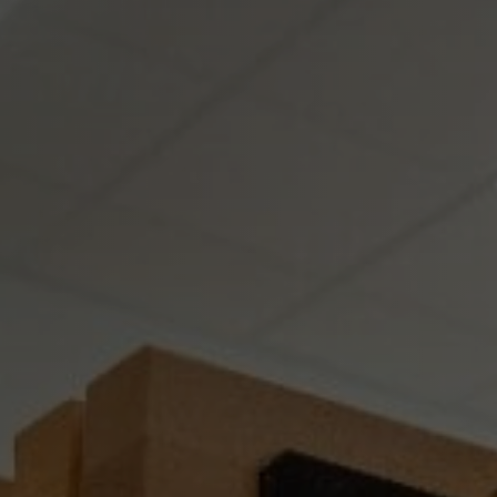
Sma
Beh