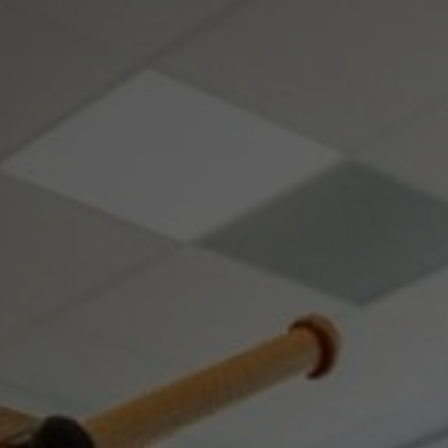
rt buildings
Kernwaarde
eer en onderhoud
Lomans Ac