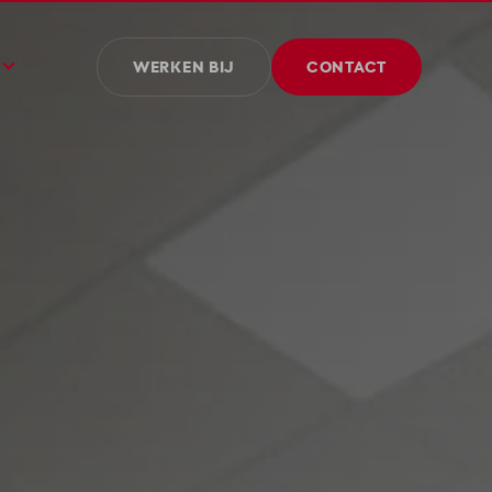
WERKEN BIJ
CONTACT
edenis
id en MVO