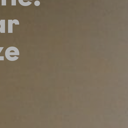
ar
ze