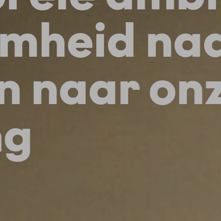
mheid na
n naar on
ng