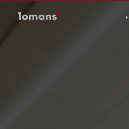
E
Ele
Wer
Saf
Duu
Pre