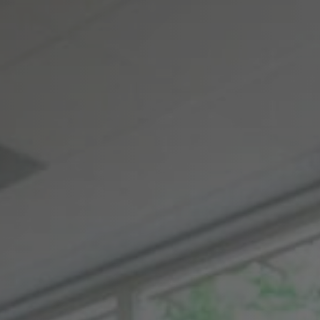
n
ademy