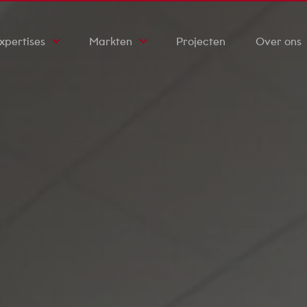
xpertises
Markten
Projecten
Over ons
ktrotechniek
Zorginstellingen
Werkwijze
ktuigbouwkunde
Scholen
Certificaten
ety & Security
Bedrijfsgebouwen
Onze geschi
rzaamheid
Kantoren
Duurzaamhe
fab
Nieuws