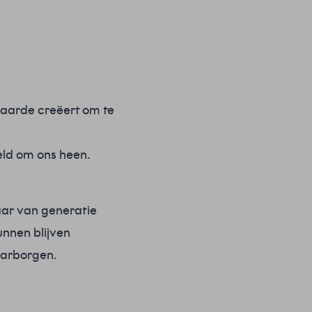
 waarde creëert om te
eld om ons heen.
aar van generatie
unnen blijven
waarborgen.