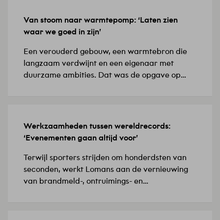
Van stoom naar warmtepomp: ‘Laten zien
15 JULI 2026
waar we goed in zijn’
Een verouderd gebouw, een warmtebron die
langzaam verdwijnt en een eigenaar met
duurzame ambities. Dat was de opgave op
Biotech Campus Delft, in het Food Innovation
Center (FIC), de thuisbasis van biotech- en
farmaceutische bedrijven. ‘De installaties
waren verouderd en de bestaande
Werkzaamheden tussen wereldrecords:
8 JULI 2026
verwarmingsoplossing vroeg om een
‘Evenementen gaan altijd voor’
toekomstbestendige keuze,’ licht Yunus,
projectleider werktuigbouwkunde, toe. Hij
Terwijl sporters strijden om honderdsten van
doelt…
seconden, werkt Lomans aan de vernieuwing
van brandmeld-, ontruimings- en
sprinklermeldinstallaties in Omnisport
Apeldoorn. ‘De evenementenkalender
verandert continu, waardoor het team