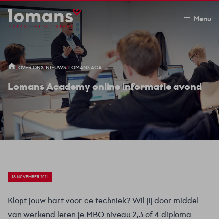
Menu
/
/
/
OVER ONS
NIEUWS
LOMANS ACADEMY ONLINE INFORMATIE AVOND
Lomans Academy online informatie avond
18 NOVEMBER 2021
Klopt jouw hart voor de techniek? Wil jij door middel
van werkend leren je MBO niveau 2,3 of 4 diploma