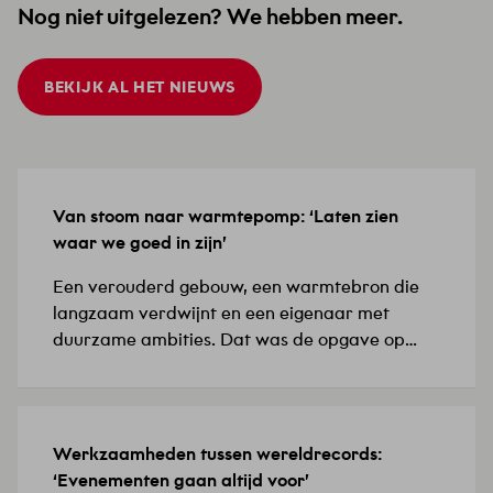
Nog niet uitgelezen? We hebben meer.
BEKIJK AL HET NIEUWS
Van stoom naar warmtepomp: ‘Laten zien
15 JULI 2026
waar we goed in zijn’
Een verouderd gebouw, een warmtebron die
langzaam verdwijnt en een eigenaar met
duurzame ambities. Dat was de opgave op
Biotech Campus Delft, in het Food Innovation
Center (FIC), de thuisbasis van biotech- en
farmaceutische bedrijven. ‘De installaties
waren verouderd en de bestaande
Werkzaamheden tussen wereldrecords:
8 JULI 2026
verwarmingsoplossing vroeg om een
‘Evenementen gaan altijd voor’