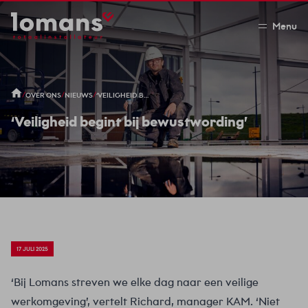
Menu
/
/
/
OVER ONS
NIEUWS
‘VEILIGHEID BEGINT BIJ BEWUSTWORDING’
‘Veiligheid begint bij bewustwording’
17 JULI 2025
‘Bij Lomans streven we elke dag naar een veilige
werkomgeving’, vertelt Richard, manager KAM. ‘Niet