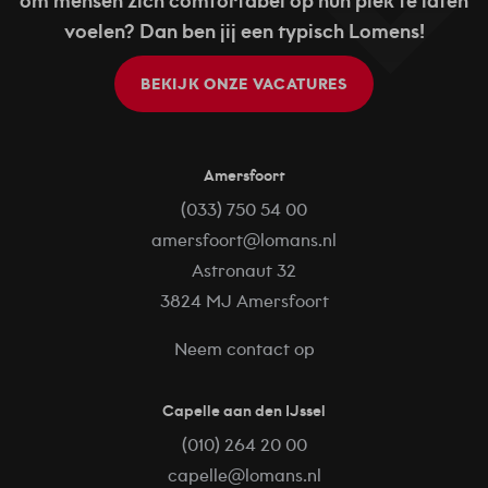
om mensen zich comfortabel op hun plek te laten
voelen? Dan ben jij een typisch Lomens!
BEKIJK ONZE VACATURES
Amersfoort
(033) 750 54 00
amersfoort@lomans.nl
Astronaut 32
3824 MJ Amersfoort
Neem contact op
Capelle aan den IJssel
(010) 264 20 00
capelle@lomans.nl