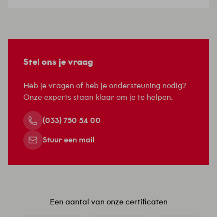
teammanager retail, vertelt: ‘Ruim vijftig jaar
geleden kwam de eigenaar van Pearle met een
kapotte strijkbout naar de winkel van de
familie Lomans. Niet veel later kwam hij terug
met een andere vraag: of Lomans een keer…
Stel ons je vraag
Heb je vragen of heb je ondersteuning nodig?
Onze experts staan klaar om je te helpen.
(033) 750 54 00
Stuur een mail
Een aantal van onze certificaten