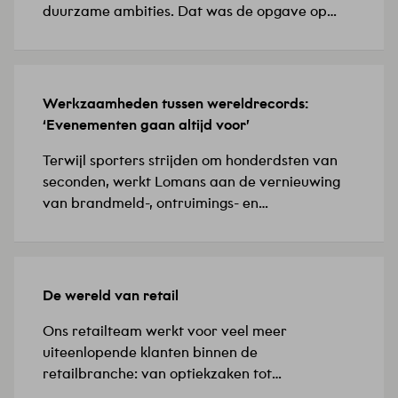
duurzame ambities. Dat was de opgave op
Biotech Campus Delft, in het Food Innovation
Center (FIC), de thuisbasis van biotech- en
farmaceutische bedrijven. ‘De installaties
waren verouderd en de bestaande
Werkzaamheden tussen wereldrecords:
8 JULI 2026
verwarmingsoplossing vroeg om een
‘Evenementen gaan altijd voor’
toekomstbestendige keuze,’ licht Yunus,
projectleider werktuigbouwkunde, toe. Hij
Terwijl sporters strijden om honderdsten van
doelt…
seconden, werkt Lomans aan de vernieuwing
van brandmeld-, ontruimings- en
sprinklermeldinstallaties in Omnisport
Apeldoorn. ‘De evenementenkalender
verandert continu, waardoor het team
voortdurend moet anticiperen, bijsturen en
De wereld van retail
24 JUNI 2026
opnieuw afstemmen,’ zegt projectleider
Richard.Omnisport Apeldoorn is de enige
Ons retailteam werkt voor veel meer
locatie in Nederland waar Europese en
uiteenlopende klanten binnen de
wereldkampioenschappen baanwielrennen en
retailbranche: van optiekzaken tot
atletiek plaatsvinden. Maar ook beurzen,…
supermarkten en drogisterijen. Sebastiaan,