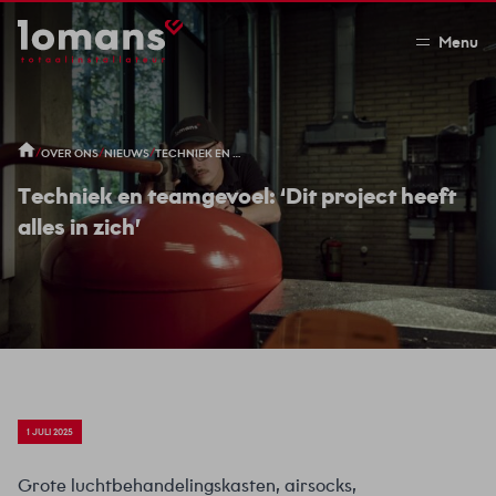
Menu
/
/
/
OVER ONS
NIEUWS
TECHNIEK EN TEAMGEVOEL: ‘DIT PROJECT HEEFT ALLES IN ZICH’
Techniek en teamgevoel: ‘Dit project heeft
alles in zich’
1 JULI 2025
Grote luchtbehandelingskasten, airsocks,