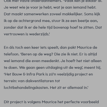
Ook met vaste onderaannemers. ‘Vaak ken je elkaar al.
Je weet wie je voor je hebt, wat je aan iemand hebt.
Dat maakt samenwerken zoveel makkelijker. Soms kijk
ik op de achtergrond mee, stuur ik ze een beetje aan,
zonder dat ik er de hele tijd bovenop hoef te zitten. Dat
vertrouwen is wederzijds.’
En áls toch een keer iets speelt, dan pakt Maurice de
telefoon. ‘Beren op de weg? Die zie ik niet. Er is altijd
wel iemand die even meedenkt. Je hoeft het niet alleen
te doen. We gaan geen uitdaging uit de weg’, meent hij.
‘Het Bouw & Infra Park is zó’n veelzijdig project en
terrein: van dakventilatoren tot
luchtbehandelingskasten. Het zit er allemaal in.’
Dit project is volgens Maurice het perfecte voorbeeld