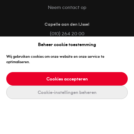
Neem contact op
Capelle aan den IJssel
(010) 264 20 00
capelle@lomans.nl
Beheer cookie toestemming
Barckalaan 10
Wij gebruiken cookies om onze website en onze service te
2909 VC Capelle aan den IJssel
optimaliseren.
Neem contact op
Cookies accepteren
Volg ons op
Cookie-instellingen beheren
Facebook
LinkedIn
Instagram