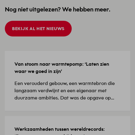
Nog niet uitgelezen? We hebben meer.
BEKIJK AL HET NIEUWS
Van stoom naar warmtepomp: ‘Laten zien
15 JULI 2026
waar we goed in zijn’
Een verouderd gebouw, een warmtebron die
langzaam verdwijnt en een eigenaar met
duurzame ambities. Dat was de opgave op
Biotech Campus Delft, in het Food Innovation
Center (FIC), de thuisbasis van biotech- en
farmaceutische bedrijven. ‘De installaties
waren verouderd en de bestaande
Werkzaamheden tussen wereldrecords:
8 JULI 2026
verwarmingsoplossing vroeg om een