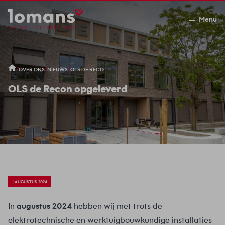
Menu
/
/
/
OVER ONS
NIEUWS
OLS DE RECON OPGELEVERD
OLS de Recon opgeleverd
1 AUGUSTUS 2024
In
augustus 2024
hebben wij met trots de
elektrotechnische en werktuigbouwkundige installaties