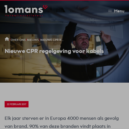
Menu
/
/
/
OVER ONS
NIEUWS
NIEUWE CPR REGELGEVING VOOR KABELS
Nieuwe CPR regelgeving voor kabels
22 FEBRUARI 2017
Elk jaar sterven er in Europa 4000 mensen als gevolg
van brand. 90% van deze branden vindt plaats in