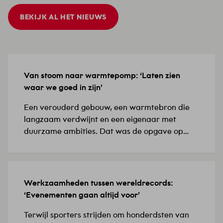
BEKIJK AL HET NIEUWS
Van stoom naar warmtepomp: ‘Laten zien
15 JULI 2026
waar we goed in zijn’
Een verouderd gebouw, een warmtebron die
langzaam verdwijnt en een eigenaar met
duurzame ambities. Dat was de opgave op
Biotech Campus Delft, in het Food Innovation
Center (FIC), de thuisbasis van biotech- en
farmaceutische bedrijven. ‘De installaties
waren verouderd en de bestaande
Werkzaamheden tussen wereldrecords:
8 JULI 2026
verwarmingsoplossing vroeg om een
‘Evenementen gaan altijd voor’
toekomstbestendige keuze,’ licht Yunus,
projectleider werktuigbouwkunde, toe. Hij
Terwijl sporters strijden om honderdsten van