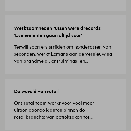
Biotech Campus Delft, in het Food Innovation
Center (FIC), de thuisbasis van biotech- en
farmaceutische bedrijven. ‘De installaties
waren verouderd en de bestaande
Werkzaamheden tussen wereldrecords:
8 JULI 2026
verwarmingsoplossing vroeg om een
‘Evenementen gaan altijd voor’
toekomstbestendige keuze,’ licht Yunus,
projectleider werktuigbouwkunde, toe. Hij
Terwijl sporters strijden om honderdsten van
doelt…
seconden, werkt Lomans aan de vernieuwing
van brandmeld-, ontruimings- en
sprinklermeldinstallaties in Omnisport
Apeldoorn. ‘De evenementenkalender
verandert continu, waardoor het team
voortdurend moet anticiperen, bijsturen en
De wereld van retail
24 JUNI 2026
opnieuw afstemmen,’ zegt projectleider
Richard.Omnisport Apeldoorn is de enige
Ons retailteam werkt voor veel meer
locatie in Nederland waar Europese en
uiteenlopende klanten binnen de
wereldkampioenschappen baanwielrennen en
retailbranche: van optiekzaken tot
atletiek plaatsvinden. Maar ook beurzen,…
supermarkten en drogisterijen. Sebastiaan,