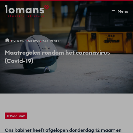
Menu
/
/
/
OVER ONS
NIEUWS
MAATREGELEN RONDOM HET CORONAVIRUS (COVID-19)
Maatregelen rondom het coronavirus
(Covid-19)
19 MAART 2020
Ons kabinet heeft afgelopen donderdag 12 maart en