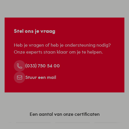
teammanager retail, vertelt: ‘Ruim vijftig jaar
geleden kwam de eigenaar van Pearle met een
kapotte strijkbout naar de winkel van de
familie Lomans. Niet veel later kwam hij terug
met een andere vraag: of Lomans een keer…
Stel ons je vraag
Heb je vragen of heb je ondersteuning nodig?
Onze experts staan klaar om je te helpen.
(033) 750 54 00
Stuur een mail
Een aantal van onze certificaten