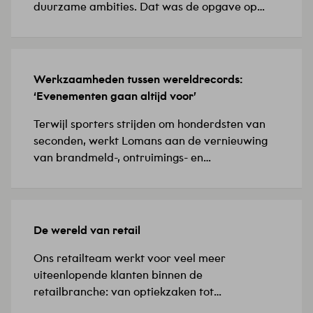
duurzame ambities. Dat was de opgave op
Biotech Campus Delft, in het Food Innovation
Center (FIC), de thuisbasis van biotech- en
farmaceutische bedrijven. ‘De installaties
waren verouderd en de bestaande
Werkzaamheden tussen wereldrecords:
8 JULI 2026
verwarmingsoplossing vroeg om een
‘Evenementen gaan altijd voor’
toekomstbestendige keuze,’ licht Yunus,
projectleider werktuigbouwkunde, toe. Hij
Terwijl sporters strijden om honderdsten van
doelt…
seconden, werkt Lomans aan de vernieuwing
van brandmeld-, ontruimings- en
sprinklermeldinstallaties in Omnisport
Apeldoorn. ‘De evenementenkalender
verandert continu, waardoor het team
voortdurend moet anticiperen, bijsturen en
De wereld van retail
24 JUNI 2026
opnieuw afstemmen,’ zegt projectleider
Richard.Omnisport Apeldoorn is de enige
Ons retailteam werkt voor veel meer
locatie in Nederland waar Europese en
uiteenlopende klanten binnen de
wereldkampioenschappen baanwielrennen en
retailbranche: van optiekzaken tot
atletiek plaatsvinden. Maar ook beurzen,…
supermarkten en drogisterijen. Sebastiaan,