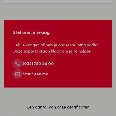
teammanager retail, vertelt: ‘Ruim vijftig jaar
geleden kwam de eigenaar van Pearle met een
kapotte strijkbout naar de winkel van de
familie Lomans. Niet veel later kwam hij terug
met een andere vraag: of Lomans een keer…
Stel ons je vraag
Heb je vragen of heb je ondersteuning nodig?
Onze experts staan klaar om je te helpen.
(033) 750 54 00
Stuur een mail
Een aantal van onze certificaten