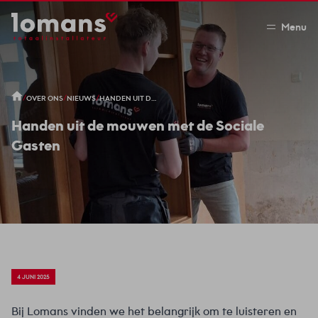
Menu
/
/
/
OVER ONS
NIEUWS
HANDEN UIT DE MOUWEN MET DE SOCIALE GASTEN
Handen uit de mouwen met de Sociale
Gasten
4 JUNI 2025
Bij Lomans vinden we het belangrijk om te luisteren en