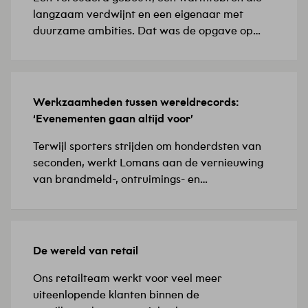
langzaam verdwijnt en een eigenaar met
duurzame ambities. Dat was de opgave op
Biotech Campus Delft, in het Food Innovation
Center (FIC), de thuisbasis van biotech- en
farmaceutische bedrijven. ‘De installaties
waren verouderd en de bestaande
Werkzaamheden tussen wereldrecords:
8 JULI 2026
verwarmingsoplossing vroeg om een
‘Evenementen gaan altijd voor’
toekomstbestendige keuze,’ licht Yunus,
projectleider werktuigbouwkunde, toe. Hij
Terwijl sporters strijden om honderdsten van
doelt…
seconden, werkt Lomans aan de vernieuwing
van brandmeld-, ontruimings- en
sprinklermeldinstallaties in Omnisport
Apeldoorn. ‘De evenementenkalender
verandert continu, waardoor het team
voortdurend moet anticiperen, bijsturen en
De wereld van retail
24 JUNI 2026
opnieuw afstemmen,’ zegt projectleider
Richard.Omnisport Apeldoorn is de enige
Ons retailteam werkt voor veel meer
locatie in Nederland waar Europese en
uiteenlopende klanten binnen de