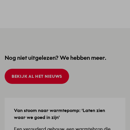
Nog niet uitgelezen? We hebben meer.
BEKIJK AL HET NIEUWS
Van stoom naar warmtepomp: ‘Laten zien
15 JULI 2026
waar we goed in zijn’
Een verouderd gebouw, een warmtebron die