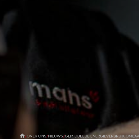
/
OVER ONS
/
NIEUWS
/
GEMIDDELDE ENERGIEVERBRUIK OMLAA