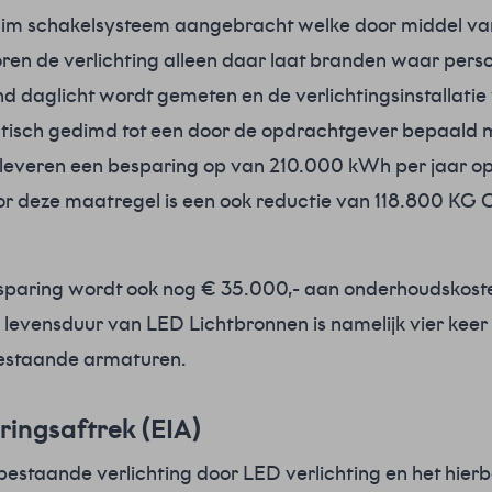
n slim schakelsysteem aangebracht welke door middel va
n de verlichting alleen daar laat branden waar person
d daglicht wordt gemeten en de verlichtingsinstallatie
tisch gedimd tot een door de opdrachtgever bepaald m
everen een besparing op van 210.000 kWh per jaar op
oor deze maatregel is een ook reductie van 118.800 KG 
sparing wordt ook nog € 35.000,- aan onderhoudskost
levensduur van LED Lichtbronnen is namelijk vier keer 
bestaande armaturen.
ringsaftrek (EIA)
estaande verlichting door LED verlichting en het hie