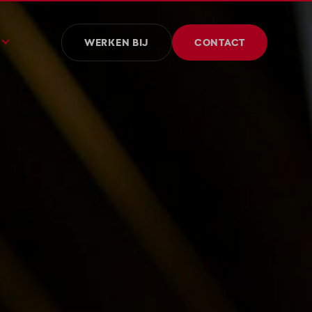
WERKEN BIJ
CONTACT
edenis
id en MVO