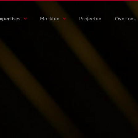
xpertises
Markten
Projecten
Over ons
ktrotechniek
Zorginstellingen
Werkwijze
ktuigbouwkunde
Scholen
Certificaten
ety & Security
Bedrijfsgebouwen
Onze geschi
rzaamheid
Kantoren
Duurzaamhe
fab
Nieuws