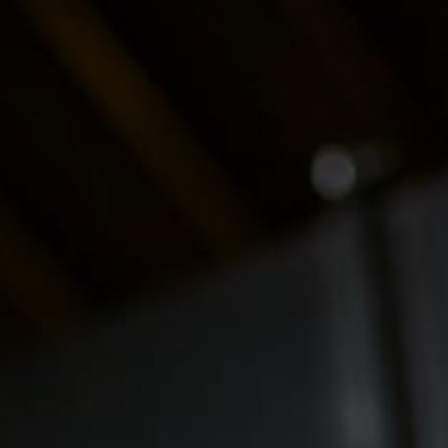
n
ademy