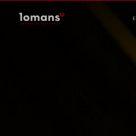
E
Ele
Wer
Saf
Duu
Pre