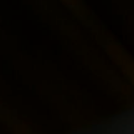
rt buildings
Kernwaarde
eer en onderhoud
Lomans Ac