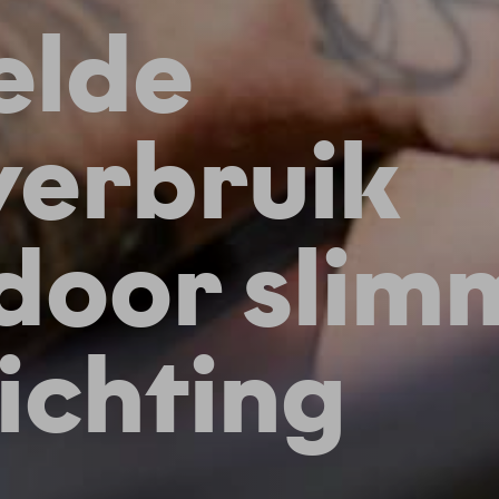
elde
verbruik
door slim
ichting