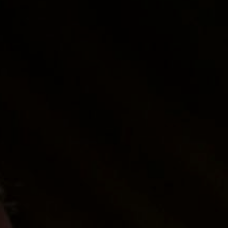
Sma
Beh