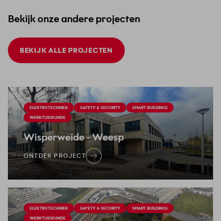
Bekijk onze andere projecten
BEKIJK ALLE PROJECTEN
ELEKTROTECHNIEK
SAFETY & SECURITY
SMART BUILDINGS
WERKTUIGKUNDE
Wisperweide
- Weesp
ONTDEK PROJECT
ELEKTROTECHNIEK
SAFETY & SECURITY
SMART BUILDINGS
WERKTUIGKUNDE