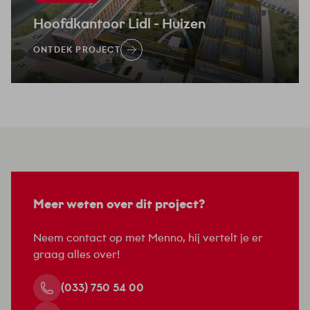
Hoofdkantoor Lidl
- Huizen
ONTDEK PROJECT
Meer weten over dit project?
Neem contact op met Menno, hij vertelt je er
graag alles over!
(033) 750 54 00