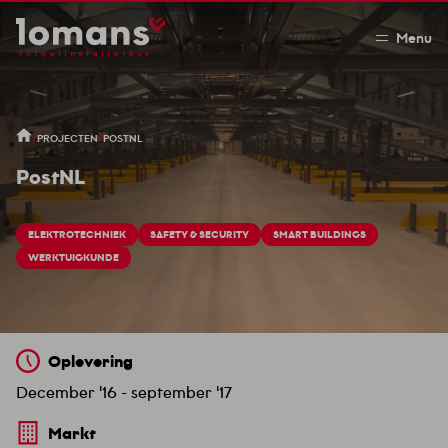
Menu
/
/
PROJECTEN
POSTNL
PostNL
ELEKTROTECHNIEK
SAFETY & SECURITY
SMART BUILDINGS
WERKTUIGKUNDE
Oplevering
December '16 - september '17
Markt