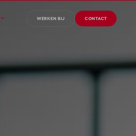
WERKEN BIJ
CONTACT
edenis
id en MVO