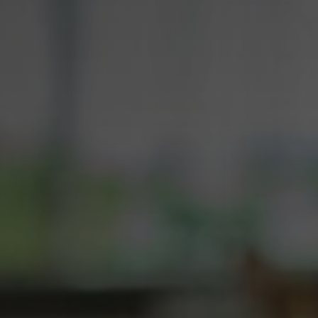
Sma
Beh