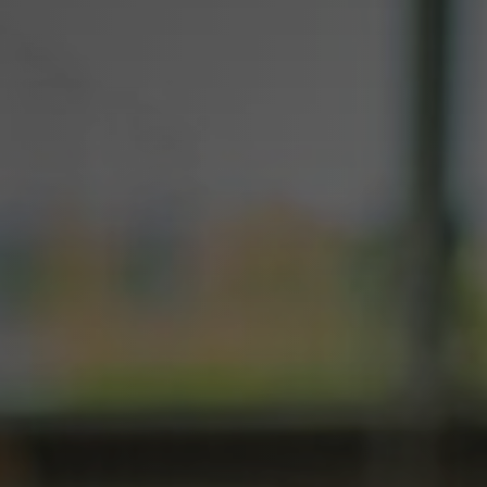
rt buildings
Kernwaarde
eer en onderhoud
Lomans Ac