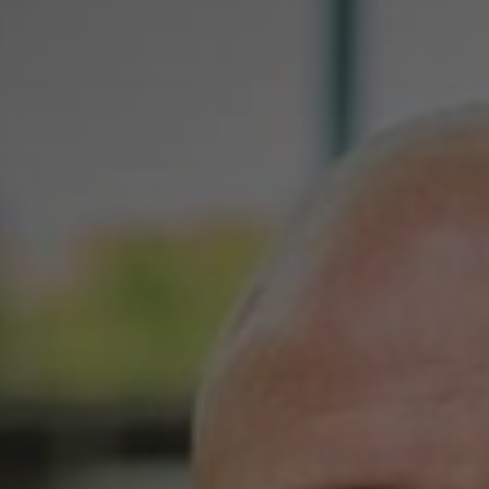
n
ademy