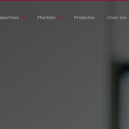
xpertises
Markten
Projecten
Over ons
ktrotechniek
Zorginstellingen
Werkwijze
ktuigbouwkunde
Scholen
Certificaten
ety & Security
Bedrijfsgebouwen
Onze geschi
rzaamheid
Kantoren
Duurzaamhe
fab
Nieuws