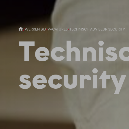
/
WERKEN BIJ
/
VACATURES
/
TECHNISCH ADVISEUR SECURITY
Technis
security