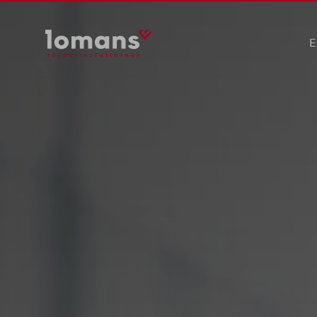
E
Ele
Wer
Saf
Duu
Pre