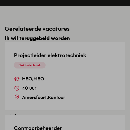
Gerelateerde vacatures
Ik wil teruggebeld worden
Top vacature
Laat hier je nummer achter en wij zullen je
Projectleider elektrotechniek
terugbellen. Geef even je voorkeur door welk
Elektrotechniek
tijdstip jou het beste uitkomt!
HBO
,
MBO
Voor- en achternaam
*
40 uur
Amersfoort
,
Kantoor
Telefoonnummer
Contractbeheerder