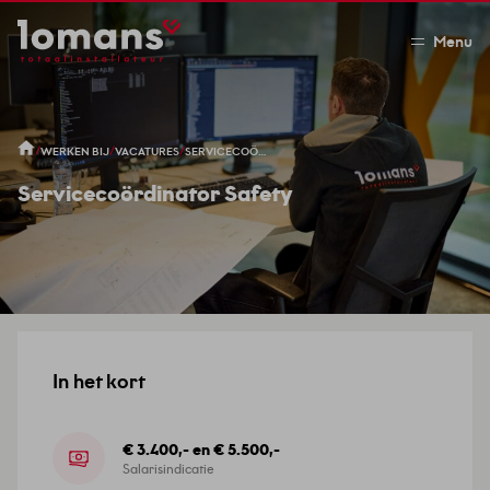
Menu
/
/
/
WERKEN BIJ
VACATURES
SERVICECOÖRDINATOR SAFETY
Servicecoördinator Safety
In het kort
€ 3.400,- en € 5.500,-
Salarisindicatie