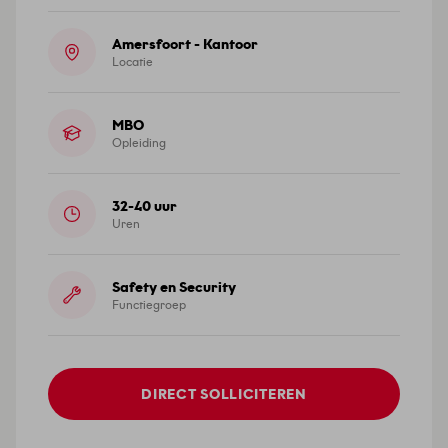
Amersfoort - Kantoor
Locatie
MBO
Opleiding
32-40 uur
Uren
Safety en Security
Functiegroep
DIRECT SOLLICITEREN