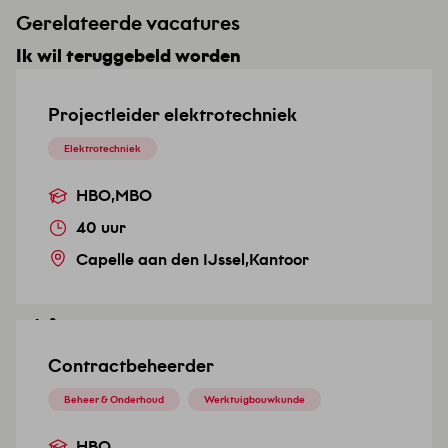
Gerelateerde vacatures
Ik wil teruggebeld worden
Top vacature
Laat hier je nummer achter en wij zullen je
Projectleider elektrotechniek
terugbellen. Geef even je voorkeur door welk
Elektrotechniek
tijdstip jou het beste uitkomt!
HBO
,
MBO
Voor- en achternaam
*
40 uur
Capelle aan den IJssel
,
Kantoor
Telefoonnummer
Contractbeheerder
Beheer & Onderhoud
Werktuigbouwkunde
Voorkeursdagdeel
HBO
*