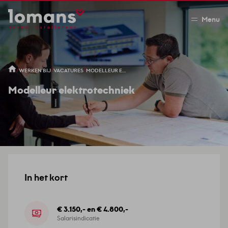
Menu
/
/
/
WERKEN BIJ
VACATURES
MODELLEUR ELEKTROTECHNIEK
Modelleur elektrotechniek
In het kort
€ 3.150,- en € 4.800,-
Salarisindicatie