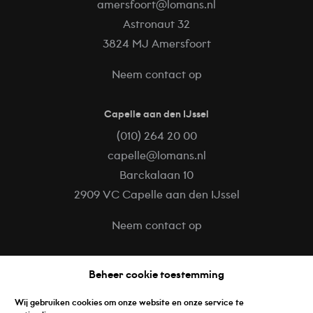
amersfoort@lomans.nl
Astronaut 32
3824 MJ Amersfoort
Neem contact op
Capelle aan den IJssel
(010) 264 20 00
capelle@lomans.nl
Barckalaan 10
2909 VC Capelle aan den IJssel
Mike van Roermund
Online
Neem contact op
Aangenaam, ik ben Mike van Roermund! Heb je
Volg ons op
een vraag over de functie Modelleur
Beheer cookie toestemming
elektrotechniek? Dan kun je me gerust een
Facebook
bericht sturen! Ik zal je zo snel mogelijk
antwoorden.
Wij gebruiken cookies om onze website en onze service te
LinkedIn