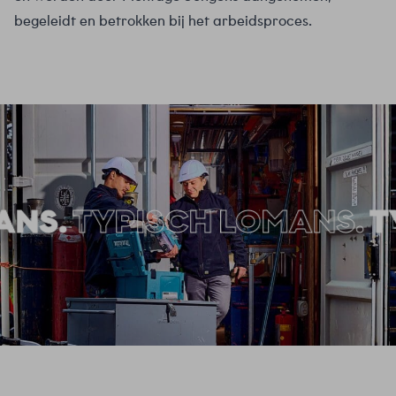
begeleidt en betrokken bij het arbeidsproces.
NS.
TYPISCH LOMANS.
TY