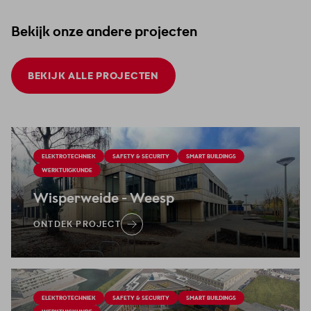
Bekijk onze andere projecten
BEKIJK ALLE PROJECTEN
ELEKTROTECHNIEK
SAFETY & SECURITY
SMART BUILDINGS
WERKTUIGKUNDE
Wisperweide
- Weesp
ONTDEK PROJECT
ELEKTROTECHNIEK
SAFETY & SECURITY
SMART BUILDINGS