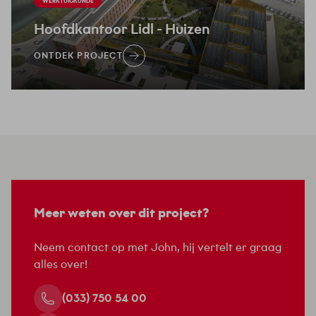
WERKTUIGKUNDE
Hoofdkantoor Lidl
- Huizen
ONTDEK PROJECT
Meer weten over dit project?
Neem contact op met John, hij vertelt er graag
alles over!
(033) 750 54 00